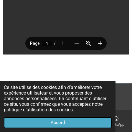
Ce site utilise des cookies afin d’améliorer votre
expérience utilisateur et vous proposer des
© 2022 - 2026 RBC Wanze - Tournoi
annonces personnalisées. En continuant d'utiliser
Propulsé par
Webador
ce site, vous confirmez que vous acceptez notre
politique d’utilisation des cookies.
Accord
E-mail
Téléphone
Carte
Facebook
WhatsApp