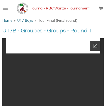
Passer
Tournoi - RBC Wanze - Tournament
au
contenu
Home
»
U17 Boys
»
Tour Final (Final round)
principal
U17B - Groupes - Groups - Round 1