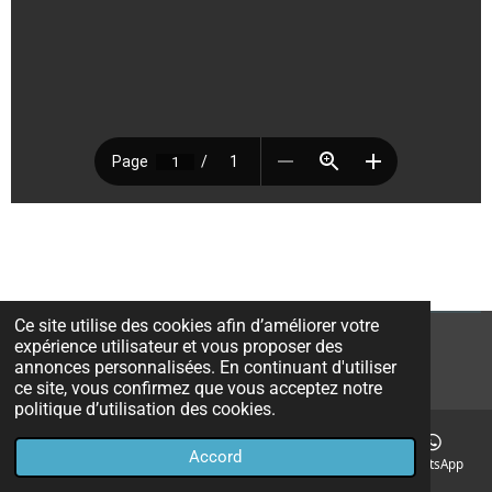
Ce site utilise des cookies afin d’améliorer votre
expérience utilisateur et vous proposer des
© 2022 - 2026 RBC Wanze - Tournoi
annonces personnalisées. En continuant d'utiliser
Propulsé par
Webador
ce site, vous confirmez que vous acceptez notre
politique d’utilisation des cookies.
Accord
E-mail
Téléphone
Carte
Facebook
WhatsApp