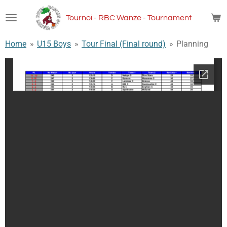
Passer
Tournoi - RBC Wanze - Tournament
au
contenu
Home
»
U15 Boys
»
Tour Final (Final round)
»
Planning
principal