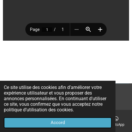
Ce site utilise des cookies afin d’améliorer votre
expérience utilisateur et vous proposer des
© 2022 - 2026 RBC Wanze - Tournoi
annonces personnalisées. En continuant d'utiliser
Propulsé par
Webador
ce site, vous confirmez que vous acceptez notre
politique d’utilisation des cookies.
Accord
E-mail
Téléphone
Carte
Facebook
WhatsApp