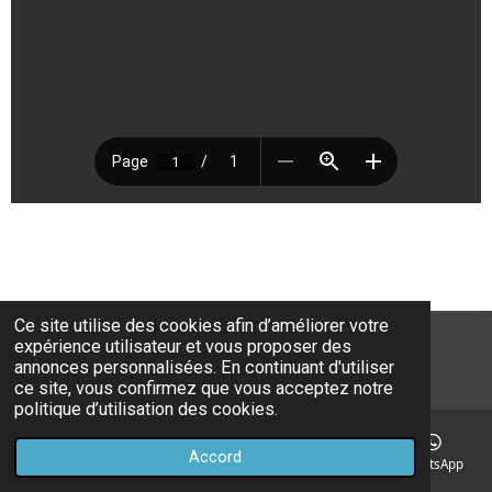
Ce site utilise des cookies afin d’améliorer votre
expérience utilisateur et vous proposer des
© 2022 - 2026 RBC Wanze - Tournoi
annonces personnalisées. En continuant d'utiliser
Propulsé par
Webador
ce site, vous confirmez que vous acceptez notre
politique d’utilisation des cookies.
Accord
E-mail
Téléphone
Carte
Facebook
WhatsApp