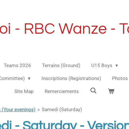
oi - RBC Wanze - 
Teams 2026
Terrains (Ground)
U15 Boys
(Committee)
Inscriptions (Registrations)
Photo
Site Map
Remerciements
 (Your evenings)
»
Samedi (Saturday)
i - Saturday - Versio