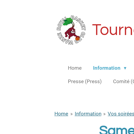
Passer
au
contenu
Tourn
principal
Home
Information
Presse (Press)
Comité 
Home
»
Information
»
Vos soirées
Samed